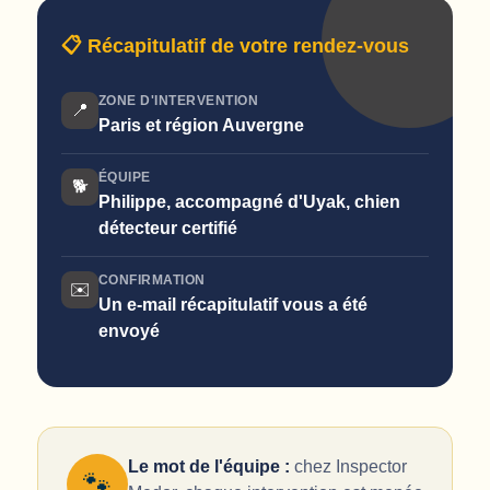
📋 Récapitulatif de votre rendez-vous
ZONE D'INTERVENTION
📍
Paris et région Auvergne
ÉQUIPE
🐕
Philippe, accompagné d'Uyak, chien
détecteur certifié
CONFIRMATION
✉️
Un e-mail récapitulatif vous a été
envoyé
Le mot de l'équipe :
chez Inspector
🐾